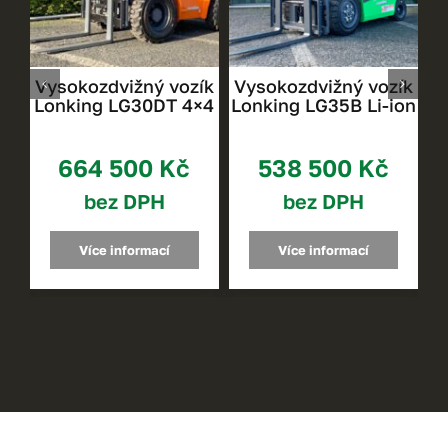
ík
Vysokozdvižný vozík
Vysokozdvižný vozík
V
×2
Lonking LG30DT 4×4
Lonking LG35B Li-ion
664 500
Kč
538 500
Kč
bez DPH
bez DPH
Více informací
Více informací