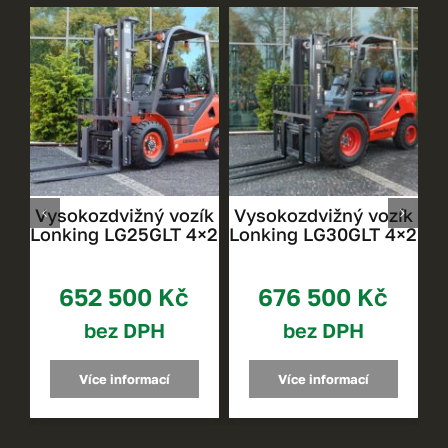
ík
Vysokozdvižný vozík
Vysokozdvižný vozík
V
×2
Lonking LG25GLT 4×2
Lonking LG30GLT 4×2
L
652 500
Kč
676 500
Kč
bez DPH
bez DPH
Více informací
Více informací