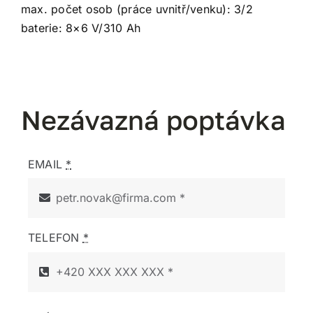
max. počet osob (práce uvnitř/venku): 3/2
baterie: 8×6 V/310 Ah
Nezávazná poptávka
EMAIL
*
TELEFON
*